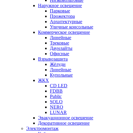
Низковольтовые
Наружное освещение
Парковые
Прожектора
Архитектурные
Уличные консольные
Коммерческое освещение
Линейные
Трековые
Даунлайты
Офисные
Взрывозащита
Жёлуди
Линейные
Купольные
ЖКХ
CD LED
FDBB
Public
SOLO
NERO
LUNAR
Эвакуационное освещение
Декоративное освещение
Электромонтаж