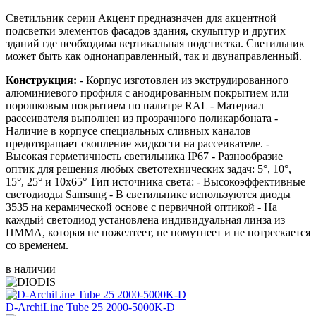
Светильник cерии Акцент предназначен для акцентной
подсветки элементов фасадов здания, скульптур и других
зданий где необходима вертикальная подстветка. Светильник
может быть как однонаправленный, так и двунаправленный.
Конструкция:
- Корпус изготовлен из экструдированного
алюминиевого профиля с анодированным покрытием или
порошковым покрытием по палитре RAL - Материал
рассеивателя выполнен из прозрачного поликарбоната -
Наличие в корпусе специальных сливных каналов
предотвращает скопление жидкости на рассеивателе. -
Высокая герметичность светильника IP67 - Разнообразие
оптик для решения любых светотехнических задач: 5°, 10°,
15°, 25° и 10x65° Тип источника света: - Высокоэффективные
светодиоды Samsung - В светильнике используются диоды
3535 на керамической основе с первичной оптикой - На
каждый светодиод установлена индивидуальная линза из
ПММА, которая не пожелтеет, не помутнеет и не потрескается
со временем.
в наличии
D-ArchiLine Tube 25 2000-5000K-D