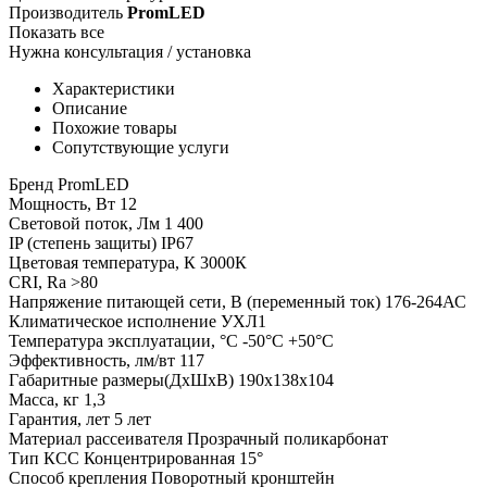
Производитель
PromLED
Показать все
Нужна консультация / установка
Характеристики
Описание
Похожие товары
Сопутствующие услуги
Бренд
PromLED
Мощность, Вт
12
Световой поток, Лм
1 400
IP (степень защиты)
IP67
Цветовая температура, К
3000К
CRI, Ra
>80
Напряжение питающей сети, В (переменный ток)
176-264АС
Климатическое исполнение
УХЛ1
Температура эксплуатации, °С
-50°С +50°С
Эффективность, лм/вт
117
Габаритные размеры(ДхШхВ)
190x138x104
Масса, кг
1,3
Гарантия, лет
5 лет
Материал рассеивателя
Прозрачный поликарбонат
Тип КСС
Концентрированная 15°
Cпособ крепления
Поворотный кронштейн