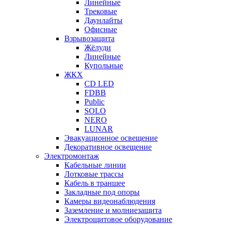
Линейные
Трековые
Даунлайты
Офисные
Взрывозащита
Жёлуди
Линейные
Купольные
ЖКХ
CD LED
FDBB
Public
SOLO
NERO
LUNAR
Эвакуационное освещение
Декоративное освещение
Электромонтаж
Кабельные линии
Лотковые трассы
Кабель в траншее
Закладные под опоры
Камеры видеонаблюдения
Заземление и молниезащита
Электрощитовое оборудование