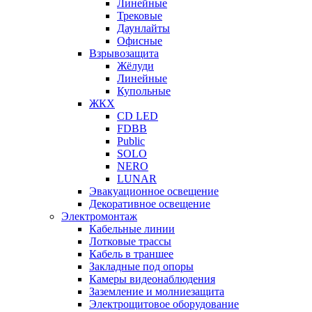
Линейные
Трековые
Даунлайты
Офисные
Взрывозащита
Жёлуди
Линейные
Купольные
ЖКХ
CD LED
FDBB
Public
SOLO
NERO
LUNAR
Эвакуационное освещение
Декоративное освещение
Электромонтаж
Кабельные линии
Лотковые трассы
Кабель в траншее
Закладные под опоры
Камеры видеонаблюдения
Заземление и молниезащита
Электрощитовое оборудование