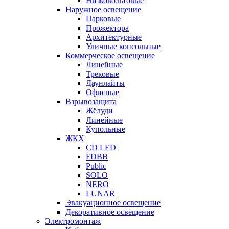
Низковольтовые
Наружное освещение
Парковые
Прожектора
Архитектурные
Уличные консольные
Коммерческое освещение
Линейные
Трековые
Даунлайты
Офисные
Взрывозащита
Жёлуди
Линейные
Купольные
ЖКХ
CD LED
FDBB
Public
SOLO
NERO
LUNAR
Эвакуационное освещение
Декоративное освещение
Электромонтаж